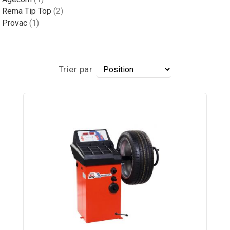
article
Rema Tip Top
2
article
Provac
1
Par
Trier par
ordre
décroissant