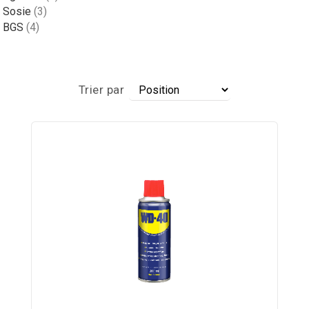
article
Sosie
3
article
BGS
4
Par
Trier par
ordre
décroissant