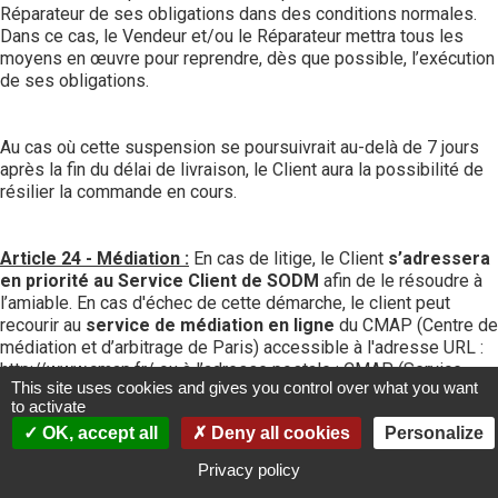
Réparateur de ses obligations dans des conditions normales.
Dans ce cas, le Vendeur et/ou le Réparateur mettra tous les
moyens en œuvre pour reprendre, dès que possible, l’exécution
de ses obligations.
Au cas où cette suspension se poursuivrait au-delà de 7 jours
après la fin du délai de livraison, le Client aura la possibilité de
résilier la commande en cours.
Article 24 - Médiation :
En cas de litige, le Client
s’adressera
en priorité au Service Client de SODM
afin de le résoudre à
l’amiable. En cas d'échec de cette démarche, le client peut
recourir au
service de médiation en ligne
du CMAP (Centre de
médiation et d’arbitrage de Paris) accessible à l'adresse URL :
http://www.cmap.fr/
ou à l’adresse postale : CMAP (Service
This site uses cookies and gives you control over what you want
Médiation de la Consommation) - 39 avenue Franklin D.
to activate
Roosevelt – 75008 Paris.
OK, accept all
Deny all cookies
Personalize
Pour que la saisine du CMAP soit recevable, cette dernière doit
comporter : Vos coordonnées postales, email et téléphoniques
Privacy policy
ainsi que les nom et adresse complets de notre société, un