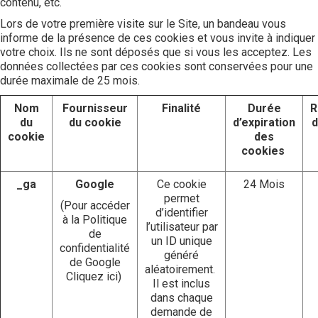
contenu, etc.
Lors de votre première visite sur le Site, un bandeau vous
informe de la présence de ces cookies et vous invite à indiquer
votre choix. Ils ne sont déposés que si vous les acceptez. Les
données collectées par ces cookies sont conservées pour une
durée maximale de 25 mois.
Nom
Fournisseur
Finalité
Durée
R
du
du cookie
d’expiration
d
cookie
des
cookies
_ga
Google
Ce cookie
24 Mois
permet
(Pour accéder
d’identifier
à la Politique
l’utilisateur par
de
un ID unique
confidentialité
généré
de Google
aléatoirement.
Cliquez ici
)
Il est inclus
dans chaque
demande de